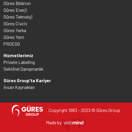
Güres Bıldırcın
Güres Enerji
Güres Teknoloji
Güres Civciv
Güres Yarka
Güres Yem
PROEGG
Hizmetlerimiz
Private Labeling
Sektörel Danışmanlık
Güres Group'ta Kariyer
İnsan Kaynakları
Copyright 1963 - 2023 © Güres Group
Made by