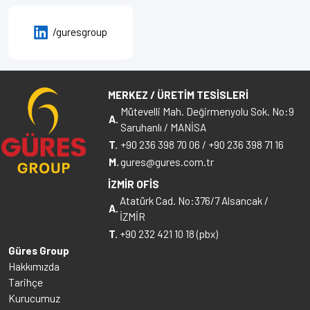
/guresgroup
MERKEZ / ÜRETİM TESİSLERİ
Mütevelli Mah. Değirmenyolu Sok. No:9
A.
Saruhanlı / MANİSA
T.
+90 236 398 70 06
/
+90 236 398 71 16
M.
gures@gures.com.tr
İZMİR OFİS
Atatürk Cad. No:376/7 Alsancak /
A.
İZMİR
T.
+90 232 421 10 18 (pbx)
Güres Group
Hakkımızda
Tarihçe
Kurucumuz