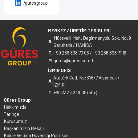
/guresgroup
MERKEZ / ÜRETİM TESİSLERİ
Mütevelli Mah. Değirmenyolu Sok. No:9
A.
Saruhanlı / MANİSA
T.
+90 236 398 70 06
/
+90 236 398 71 16
M.
gures@gures.com.tr
İZMİR OFİS
Atatürk Cad. No:376/7 Alsancak /
A.
İZMİR
T.
+90 232 421 10 18 (pbx)
Güres Group
Hakkımızda
Tarihçe
Kurucumuz
Başkanımızın Mesajı
Kalite Ve Gıda Güvenliği Politikası