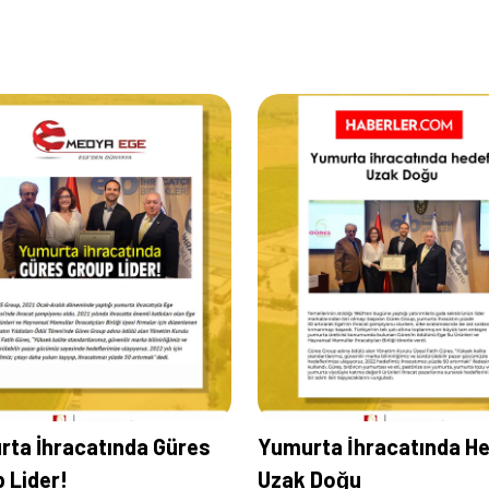
ta İhracatında Güres
Yumurta İhracatında H
 Lider!
Uzak Doğu