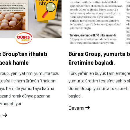
 Group'tan ithalatı
Güres Group, yumurta 
tacak hamle
üretimine başladı.
roup, yeni yatırımı yumurta tozu
Türkiye'nin en büyük tam entegr
tesisi ile hem ürünün ithalatını
yumurta üretim tesisine sahip o
ayı, hem de yumurtaya katma
Güres Group, yumurta tozu üret
azandırarak dünya pazarına
başladı.
 hedefliyor
Devamı
ı