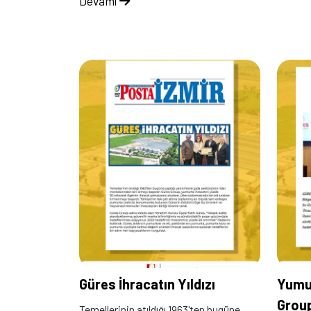
Devamı
Güres İhracatın Yıldızı
Yumur
Group
Temellerinin atıldığı 1963'ten bugüne