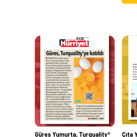
Güres Yumurta, Turquality®
Çıta 