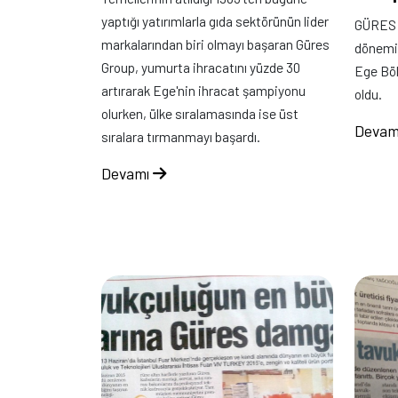
yaptığı yatırımlarla gıda sektörünün lider
GÜRES G
markalarından biri olmayı başaran Güres
dönemin
Group, yumurta ihracatını yüzde 30
Ege Böl
artırarak Ege'nin ihracat şampiyonu
oldu.
olurken, ülke sıralamasında ise üst
Devam
sıralara tırmanmayı başardı.
Devamı