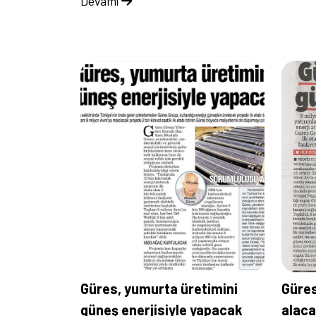
Devamı
Güres, yumurta üretimini
Güres
güneş enerjisiyle yapacak
alac