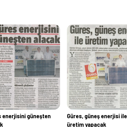
 enerjisini güneşten
Güres, güneş enerjisi ile
ak
üretim yapacak