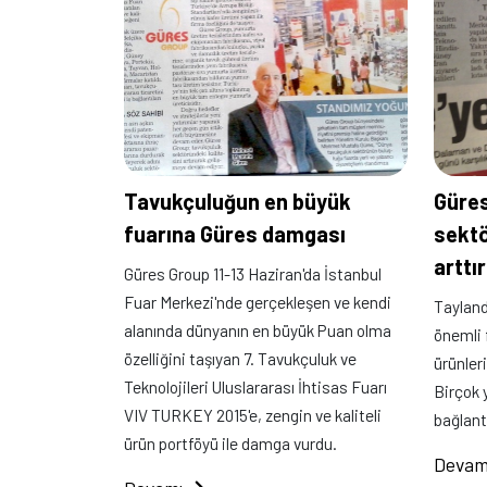
Tavukçuluğun en büyük
Güres
fuarına Güres damgası
sektö
arttı
Güres Group 11-13 Haziran'da İstanbul
Fuar Merkezi'nde gerçekleşen ve kendi
Tayland
alanında dünyanın en büyük Puan olma
önemli 
özelliğini taşıyan 7. Tavukçuluk ve
ürünleri
Teknolojileri Uluslararası İhtisas Fuarı
Birçok 
VIV TURKEY 2015'e, zengin ve kaliteli
bağlant
ürün portföyü ile damga vurdu.
Devam