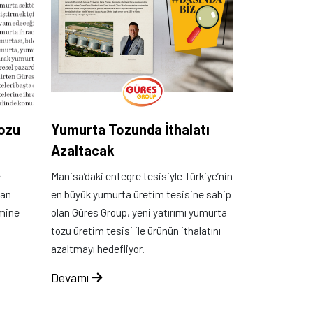
tozu
Yumurta Tozunda İthalatı
Azaltacak
e
Manisa’daki entegre tesisiyle Türkiye’nin
lan
en büyük yumurta üretim tesisine sahip
imine
olan Güres Group, yeni yatırımı yumurta
tozu üretim tesisi ile ürünün ithalatını
azaltmayı hedefliyor.
Devamı