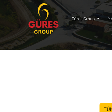
Güres Group
Ma
TÜ