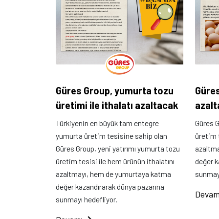
Güres Group, yumurta tozu
Güres
üretimi ile ithalatı azaltacak
azal
Türkiyenin en büyük tam entegre
Güres G
yumurta üretim tesisine sahip olan
üretim 
Güres Group, yeni yatırımı yumurta tozu
azaltm
üretim tesisi ile hem ürünün ithalatını
değer k
azaltmayı, hem de yumurtaya katma
sunmayı
değer kazandırarak dünya pazarına
Devam
sunmayı hedefliyor.