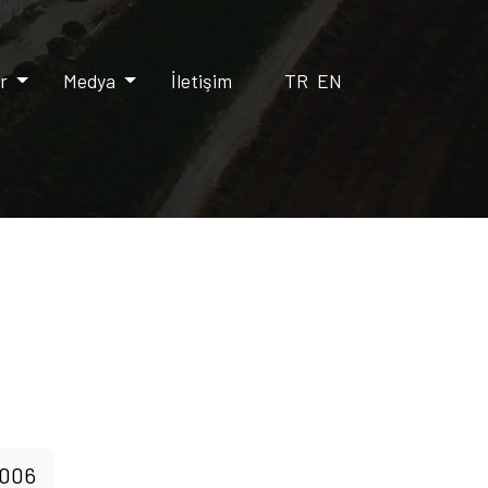
er
Medya
İletişim
TR
EN
006