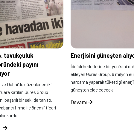
, tavukçuluk
Enerjisini güneşten alıy
ründeki payını
İddialı hedeflerine bir yenisini da
rıyor
ekleyen Güres Group, 8 milyon eu
harcama yaparak tükettiği enerji
 ve Dubai’de düzenlenen iki
güneşten elde edecek
fuara katılan Güres Group
ni başarılı bir şekilde tanıttı.
Devamı
yabancı firma ile önemli ticari
ılar kurdu.
ı