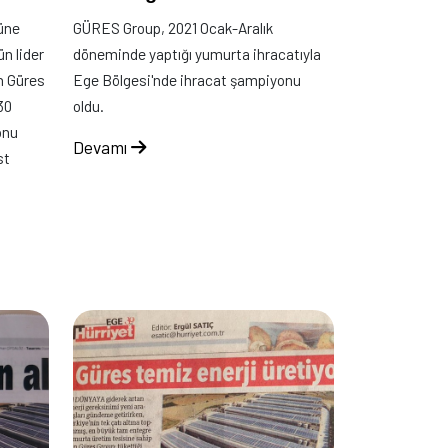
güne
GÜRES Group, 2021 Ocak-Aralık
ün lider
döneminde yaptığı yumurta ihracatıyla
n Güres
Ege Bölgesi'nde ihracat şampiyonu
30
oldu.
onu
Devamı
st