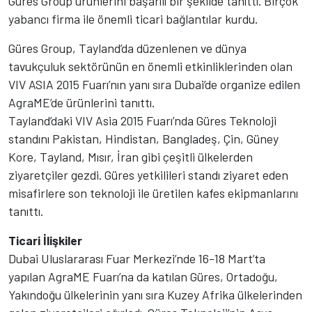
Güres Group ürünlerini başarılı bir şekilde tanıttı. Birçok
yabancı firma ile önemli ticari bağlantılar kurdu.
Güres Group, Tayland’da düzenlenen ve dünya
tavukçuluk sektörünün en önemli etkinliklerinden olan
VIV ASIA 2015 Fuarı’nın yanı sıra Dubai’de organize edilen
AgraME’de ürünlerini tanıttı.
Tayland’daki VIV Asia 2015 Fuarı’nda Güres Teknoloji
standını Pakistan, Hindistan, Bangladeş, Çin, Güney
Kore, Tayland, Mısır, İran gibi çeşitli ülkelerden
ziyaretçiler gezdi. Güres yetkilileri standı ziyaret eden
misafirlere son teknoloji ile üretilen kafes ekipmanlarını
tanıttı.
Ticari İlişkiler
Dubai Uluslararası Fuar Merkezi’nde 16-18 Mart’ta
yapılan AgraME Fuarı’na da katılan Güres, Ortadoğu,
Yakındoğu ülkelerinin yanı sıra Kuzey Afrika ülkelerinden