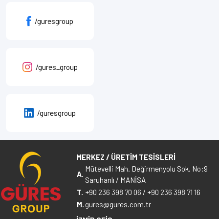
/guresgroup
/gures_group
/guresgroup
MERKEZ / ÜRETİM TESİSLERİ
Mütevelli Mah. Değirmenyolu Sok. No:9
A.
Saruhanlı / MANİSA
T.
+90 236 398 70 06
/
+90 236 398 71 16
M.
gures@gures.com.tr