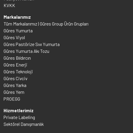
KVKK
Markalarımız
Tüm Markalarımız | Güres Group Ürün Grupları
Güres Yumurta
Güres Viyol
Güres Pastörize Sıvı Yumurta
Güres Yumurta Akı Tozu
Güres Bıldırcın
Güres Enerji
Güres Teknoloji
Güres Civciv
Güres Yarka
Güres Yem
PROEGG
Hizmetlerimiz
Private Labeling
Sektörel Danışmanlık