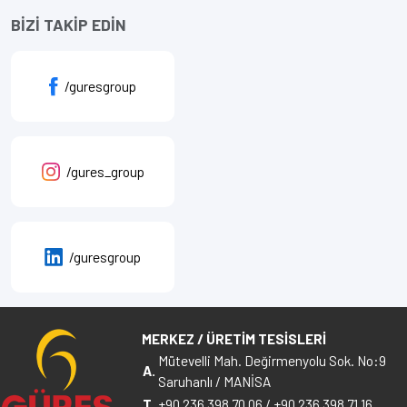
BİZİ TAKİP EDİN
/guresgroup
/gures_group
/guresgroup
MERKEZ / ÜRETİM TESİSLERİ
Mütevelli Mah. Değirmenyolu Sok. No:9
A.
Saruhanlı / MANİSA
T.
+90 236 398 70 06
/
+90 236 398 71 16