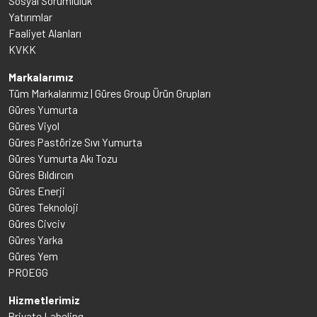
Sosyal Sorumluluk
Yatırımlar
Faaliyet Alanları
KVKK
Markalarımız
Tüm Markalarımız | Güres Group Ürün Grupları
Güres Yumurta
Güres Viyol
Güres Pastörize Sıvı Yumurta
Güres Yumurta Akı Tozu
Güres Bıldırcın
Güres Enerji
Güres Teknoloji
Güres Civciv
Güres Yarka
Güres Yem
PROEGG
Hizmetlerimiz
Private Labeling