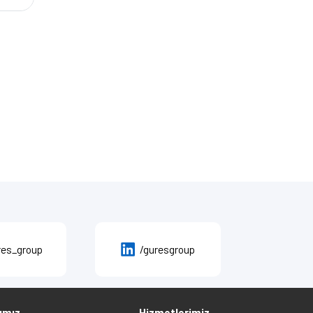
res_group
/guresgroup
ımız
Hizmetlerimiz