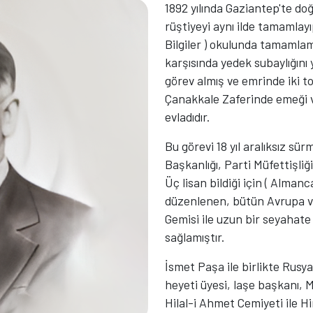
1892 yılında Gaziantep'te d
rüştiyeyi aynı ilde tamamlayı
Bilgiler ) okulunda tamamlam
karşısında yedek subaylığı
görev almış ve emrinde iki t
Çanakkale Zaferinde emeği v
evladıdır.
Bu görevi 18 yıl aralıksız sü
Başkanlığı, Parti Müfettişli
Üç lisan bildiği için ( Alman
düzenlenen, bütün Avrupa v
Gemisi ile uzun bir seyahate 
sağlamıştır.
İsmet Paşa ile birlikte Rusya 
heyeti üyesi, laşe başkanı,
Hilal-i Ahmet Cemiyeti ile H