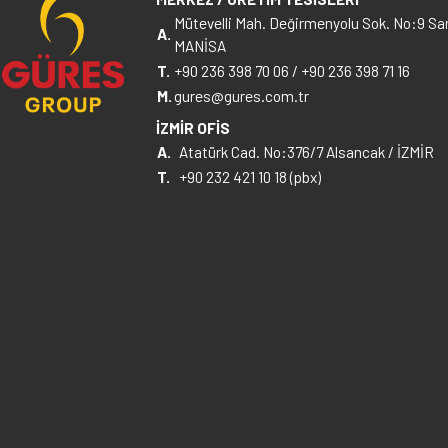
Mütevelli Mah. Değirmenyolu Sok. No:9 Sar
A.
MANİSA
T.
+90 236 398 70 06
/
+90 236 398 71 16
M.
gures@gures.com.tr
İZMİR OFİS
A.
Atatürk Cad. No:376/7 Alsancak / İZMİR
T.
+90 232 421 10 18 (pbx)