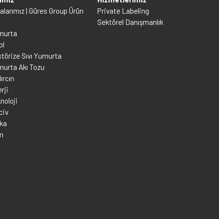
larımız | Güres Group Ürün
Private Labeling
Sektörel Danışmanlık
murta
ol
törize Sıvı Yumurta
murta Akı Tozu
ırcın
rji
noloji
civ
rka
m