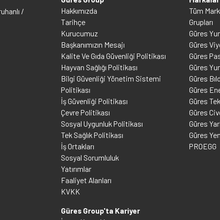
Hakkımızda
Tüm Marka
uhanlı /
Tarihçe
Grupları
Kurucumuz
Güres Yu
Başkanımızın Mesajı
Güres Viy
Kalite Ve Gıda Güvenliği Politikası
Güres Pas
Hayvan Sağlığı Politikası
Güres Yu
Bilgi Güvenliği Yönetim Sistemi
Güres Bıld
Politikası
Güres Ene
İş Güvenliği Politikası
Güres Tek
Çevre Politikası
Güres Civ
Sosyal Uygunluk Politikası
Güres Ya
Tek Sağlık Politikası
Güres Ye
İş Ortakları
PROEGG
Sosyal Sorumluluk
Yatırımlar
Faaliyet Alanları
KVKK
Güres Group'ta Kariyer