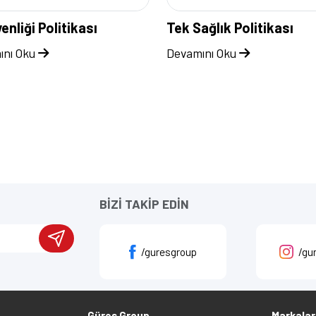
enliği Politikası
Tek Sağlık Politikası
ını Oku
Devamını Oku
BİZİ TAKİP EDİN
/guresgroup
/gu
Güres Group
Markalar