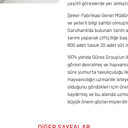
çeşitli görevlerde yer almıştı
Şeker Fabrikası Genel Müdür
ve yeterli bilgi sahibi olmuş
Saruhanlı'da bulunan tarım a
tarımı yaparak çiftçiliğe baş
600 adet tavuk 20 adet süt in
1974 yılında Güres Group'un 
görevi devralmış ve hayvancı
süre yumurta tavukçuluğu ile
Hayvancılığın uzmanlık ist
olduğunu gördükleri için ür
kaydırmış ve bu alanda uz
büyük önem göstermişlerdir
DİĞER SAYFALAR