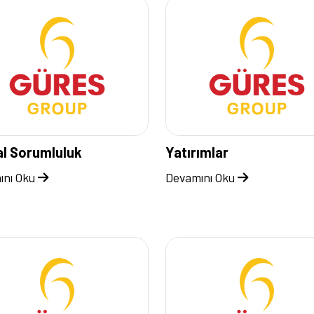
l Sorumluluk
Yatırımlar
ını Oku
Devamını Oku