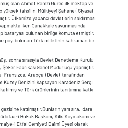
oğmuş olan Ahmet Remzi Güres ilk mektep ve
p yüksek tahsilini Mülkiyeyi Şahane ( Siyasal
ıştır. Ülkemize yabancı devletlerin saldırması
nı yapmakta iken Çanakkale savunmasında
op bataryası bulunan birliğe komuta etmiştir.
e payı bulunan Türk milletinin kahraman bir
rmüş, sonra sırasıyla Devlet Denetleme Kurulu
ği, Şeker Fabrikası Genel Müdürlüğü yapmıştır.
ca, Fransızca, Arapça ) Devlet tarafından
e Kuzey Denizini kapsayan Karadeniz Sergi
katılmış ve Türk ürünlerinin tanıtımına katkı
gezisine katılmıştır.Bunların yanı sıra, idare
 Müdafaa-i Hukuk Başkanı, Kilis Kaymakamı ve
imaiye-i Etfal Cemiyeti Daimi Üyesi olarak