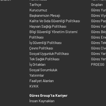
Tarihçe
Grupları
Kurucumuz
Güres Yu
Başkanımızın Mesajı
Güres Viy
Kalite Ve Gıda Güvenliği Politikası
Güres Pas
Hayvan Sağlığı Politikası
Güres Yu
Bilgi Güvenliği Yönetim Sistemi
Güres Bıld
Politikası
Güres Ene
İş Güvenliği Politikası
Güres Tek
Çevre Politikası
Güres Civ
Sosyal Uygunluk Politikası
Güres Ya
Tek Sağlık Politikası
Güres Ye
İş Ortakları
PROEGG
Sosyal Sorumluluk
Yatırımlar
Faaliyet Alanları
KVKK
Güres Group'ta Kariyer
İnsan Kaynakları