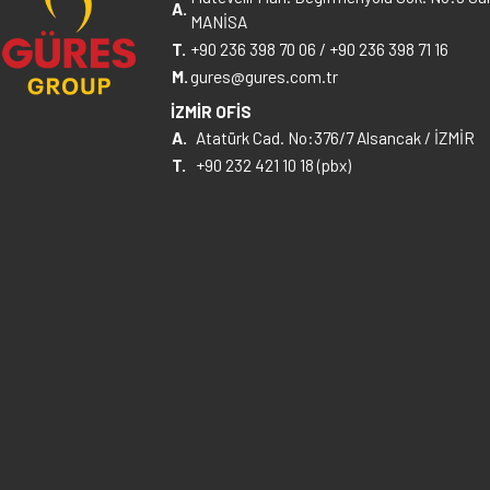
A.
MANİSA
T.
+90 236 398 70 06
/
+90 236 398 71 16
M.
gures@gures.com.tr
İZMİR OFİS
A.
Atatürk Cad. No:376/7 Alsancak / İZMİR
T.
+90 232 421 10 18 (pbx)