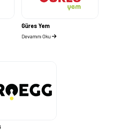
Güres Yem
Devamını Oku
G