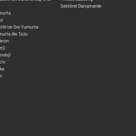
Sektörel Danışmanlık
murta
ol
törize Sıvı Yumurta
murta Akı Tozu
ırcın
rji
noloji
civ
rka
m