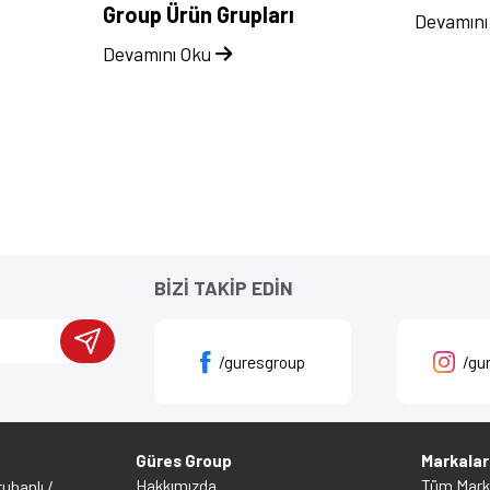
Group Ürün Grupları
Devamını
Devamını Oku
BİZİ TAKİP EDİN
/guresgroup
/gu
Güres Group
Markalar
Hakkımızda
Tüm Marka
uhanlı /