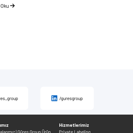
 Oku
res_group
/guresgroup
ımız
Hizmetlerimiz
larımız | Güres Group Ürün
Private Labeling