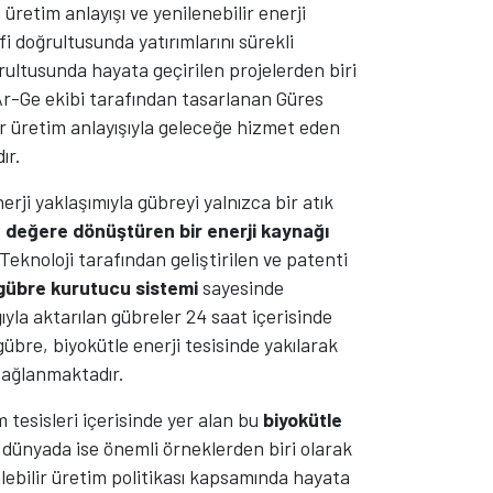
üretim anlayışı ve yenilenebilir enerji
i doğrultusunda yatırımlarını sürekli
rultusunda hayata geçirilen projelerden biri
Ar-Ge ekibi tarafından tasarlanan Güres
lir üretim anlayışıyla geleceğe hizmet eden
ır.
erji yaklaşımıyla gübreyi yalnızca bir atık
,
değere dönüştüren bir enerji kaynağı
Teknoloji tarafından geliştirilen ve patenti
p gübre kurutucu sistemi
sayesinde
ıyla aktarılan gübreler 24 saat içerisinde
übre, biyokütle enerji tesisinde yakılarak
ağlanmaktadır.
tesisleri içerisinde yer alan bu
biyokütle
, dünyada ise önemli örneklerden biri olarak
ebilir üretim politikası kapsamında hayata