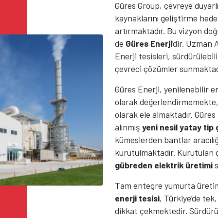
Güres Group, çevreye duyarlı 
kaynaklarını geliştirme hedef
artırmaktadır. Bu vizyon doğ
de
Güres Enerji
’dir. Uzman 
Enerji tesisleri, sürdürülebi
çevreci çözümler sunmaktad
Güres Enerji, yenilenebilir en
olarak değerlendirmemekte
olarak ele almaktadır. Güres 
alınmış
yeni nesil yatay ti
kümeslerden bantlar aracılığ
kurutulmaktadır. Kurutulan g
gübreden elektrik üretimi
s
Tam entegre yumurta üretim 
enerji tesisi
, Türkiye’de tek
dikkat çekmektedir. Sürdürül