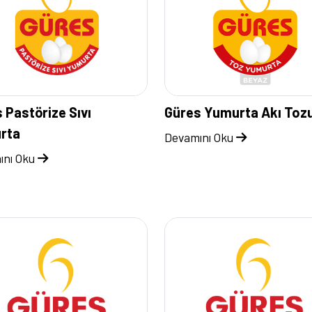
 Pastörize Sıvı
Güres Yumurta Akı Toz
rta
Devamını Oku
ını Oku