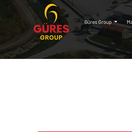
Güres Group
Ma